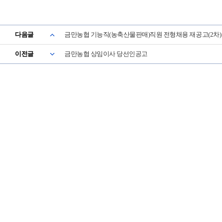
다음글
금만농협 기능직(농축산물판매)직원 전형채용 재공고(2차)
이전글
금만농협 상임이사 당선인공고