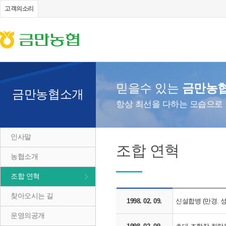
고객의소리
믿을수 있는
금만농
금만농협소개
항상 최선을 다하는 모습으로
인사말
조합 연혁
농협소개
조합 연혁
찾아오시는 길
1998. 02. 09.
신설합병 (만경. 성
운영의공개