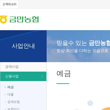
고객의소리
믿을수 있는
금만농
사업안내
항상 최선을 다하는 모습으로
경제사업
예금
신용사업
예금
대출
공제보험
농협카드