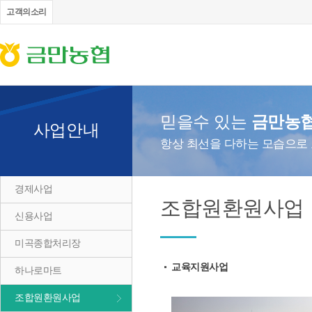
고객의소리
믿을수 있는
금만농
사업안내
항상 최선을 다하는 모습으로
경제사업
조합원환원사업
신용사업
미곡종합처리장
교육지원사업
하나로마트
조합원환원사업