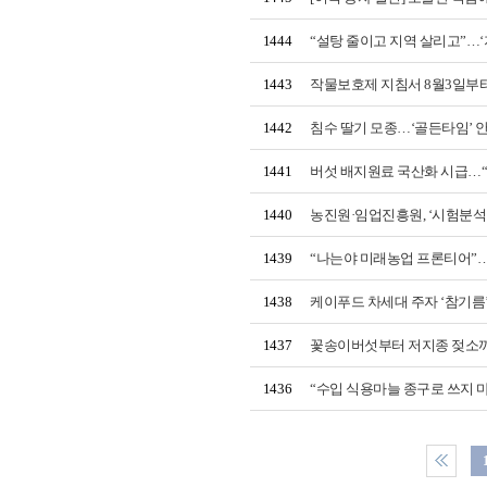
1444
“설탕 줄이고 지역 살리고”…‘
1443
작물보호제 지침서 8월3일부터
1442
침수 딸기 모종…‘골든타임’ 안
1441
버섯 배지원료 국산화 시급…
1440
농진원·임업진흥원, ‘시험분석
1439
“나는야 미래농업 프론티어”…
1438
케이푸드 차세대 주자 ‘참기
1437
꽃송이버섯부터 저지종 젖소까지
1436
“수입 식용마늘 종구로 쓰지 