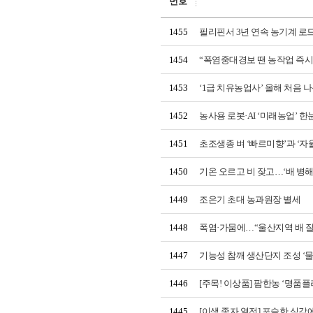
번호
1455
필리핀서 3년 연속 농기계 로드
1454
“폭염중대경보 땐 농작업 즉시
1453
‘1급 치유농업사’ 올해 처음
1452
농사용 로봇·AI ‘미래농업’ 한
1451
초조생종 벼 ‘빠르미향’과 ‘
1450
기온 오르고 비 잦고…‘배 병해
1449
조은기 초대 농과원장 별세
1448
폭염·가뭄에…“울산지역 배 잘
1447
기능성 참깨 생산단지 조성 ‘물
1446
[주목! 이상품] 팜한농 ‘명품플
1445
[이색 종자 열전] 포슬한 식감