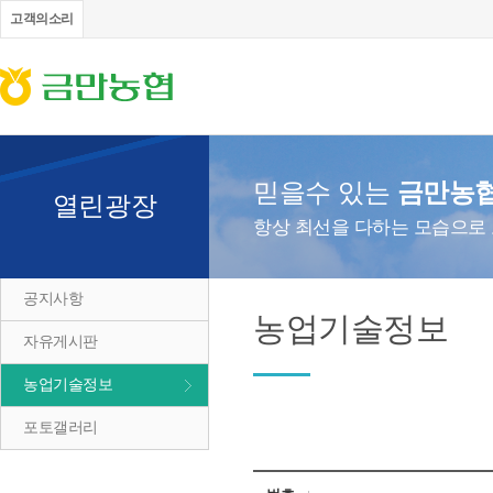
고객의소리
믿을수 있는
금만농
열린광장
항상 최선을 다하는 모습으로
공지사항
농업기술정보
자유게시판
농업기술정보
포토갤러리