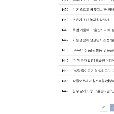
1450
기온 오르고 비 잦고…‘배 병해
1449
조은기 초대 농과원장 별세
1448
폭염·가뭄에…“울산지역 배 잘
1447
기능성 참깨 생산단지 조성 ‘물
1446
[주목! 이상품] 팜한농 ‘명품플
1445
[이색 종자 열전] 포슬한 식감
1444
“설탕 줄이고 지역 살리고”…‘
1443
작물보호제 지침서 8월3일부터
1442
침수 딸기 모종…‘골든타임’ 안