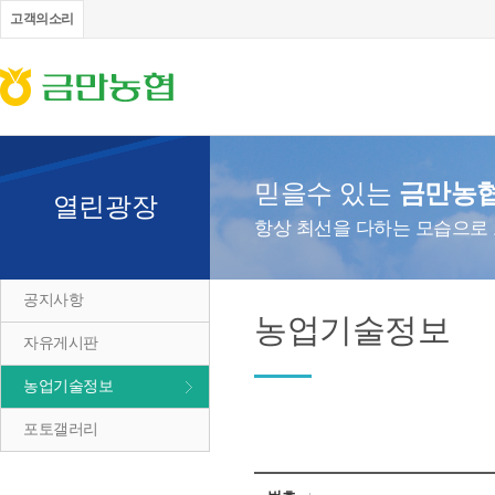
고객의소리
믿을수 있는
금만농
열린광장
항상 최선을 다하는 모습으로
공지사항
농업기술정보
자유게시판
농업기술정보
포토갤러리