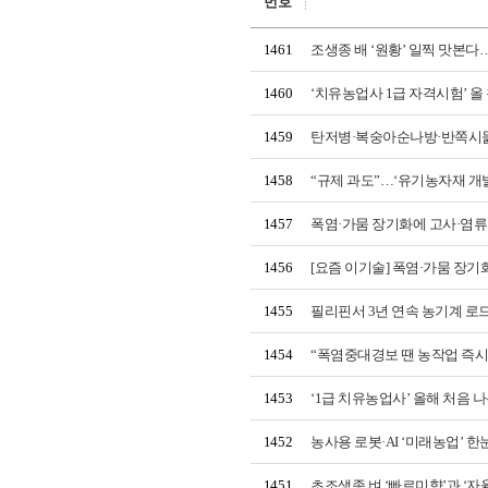
번호
1461
조생종 배 ‘원황’ 일찍 맛본다
1460
‘치유농업사 1급 자격시험’ 올
1459
탄저병·복숭아순나방·반쪽시듦
1458
“규제 과도”…‘유기농자재 개
1457
폭염·가뭄 장기화에 고사·염
1456
[요즘 이기술] 폭염·가뭄 장
1455
필리핀서 3년 연속 농기계 로드
1454
“폭염중대경보 땐 농작업 즉시
1453
‘1급 치유농업사’ 올해 처음
1452
농사용 로봇·AI ‘미래농업’ 한
1451
초조생종 벼 ‘빠르미향’과 ‘