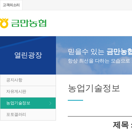
고객의소리
믿을수 있는
금만농
열린광장
항상 최선을 다하는 모습으로
공지사항
농업기술정보
자유게시판
농업기술정보
포토갤러리
제목 